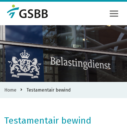
Home
Testamentair bewind
Testamentair bewind