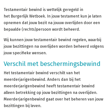
Testamentair bewind is wettelijk geregeld in
het Burgerlijk Wetboek. In jouw testament kun je laten
opnemen dat jouw bezit na jouuw overlijden door een
bepaalde (rechts)persoon wordt beheerd.
Wij kunnen jouw testamentair bewind regelen, waarbij
jouw bezittingen na overlijden worden beheerd volgens
jouw specifieke wensen.
Verschil met beschermingsbewind
Het testamentair bewind verschilt van het
meerderjarigenbewind. Anders dan bij het
meerderjarigenbewind heeft testamentair bewind
alleen betrekking op jouw bezittingen na overlijden.
Meerderjarigenbewind gaat over het beheren van jouw
bezittingen bij leven.