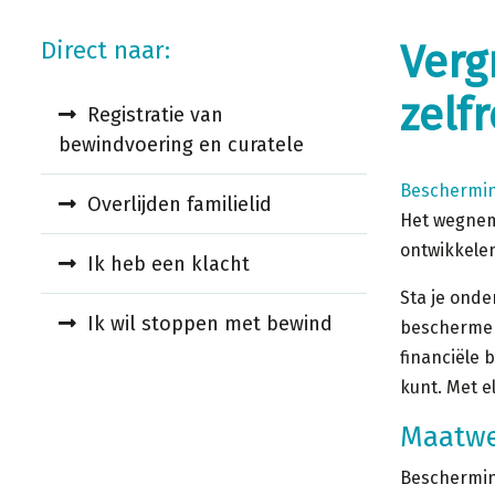
Direct naar:
Verg
zelf
Registratie van
bewindvoering en curatele
Beschermi
Overlijden familielid
Het wegneme
ontwikkelen
Ik heb een klacht
Sta je onde
Ik wil stoppen met bewind
beschermen
financiële b
kunt. Met e
Maatwe
Beschermin