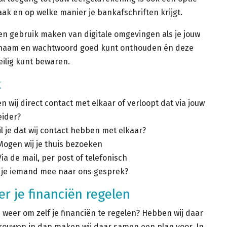
ak en op welke manier je bankafschriften krijgt.
een gebruik maken van digitale omgevingen als je jouw
naam en wachtwoord goed kunt onthouden én deze
ilig kunt bewaren.
t
 wij direct contact met elkaar of verloopt dat via jouw
eider?
l je dat wij contact hebben met elkaar?
Mogen wij je thuis bezoeken
Via de mail, per post of telefonisch
je iemand mee naar ons gesprek?
er je financiën regelen
u weer om zelf je financiën te regelen? Hebben wij daar
trouwen in dan maken wij daar samen een plan voor. In