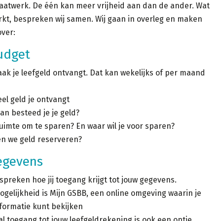
maatwerk. De één kan meer vrijheid aan dan de ander. Wat
rkt, bespreken wij samen. Wij gaan in overleg en maken
ver:
udget
ak je leefgeld ontvangt. Dat kan wekelijks of per maand
el geld je ontvangt
n besteed je je geld?
ruimte om te sparen? En waar wil je voor sparen?
n we geld reserveren?
egevens
preken hoe jij toegang krijgt tot jouw gegevens.
gelijkheid is Mijn GSBB, een online omgeving waarin je
nformatie kunt bekijken
al toegang tot jouw leefgeldrekening is ook een optie