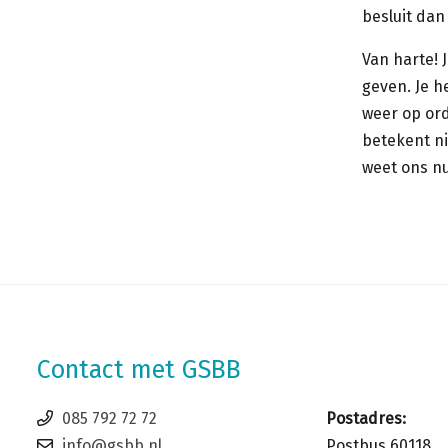
besluit dan
Van harte! 
geven. Je h
weer op ord
betekent ni
weet ons nu
Contact met GSBB
085 792 72 72
Postadres:
info@gsbb.nl
Postbus 60118