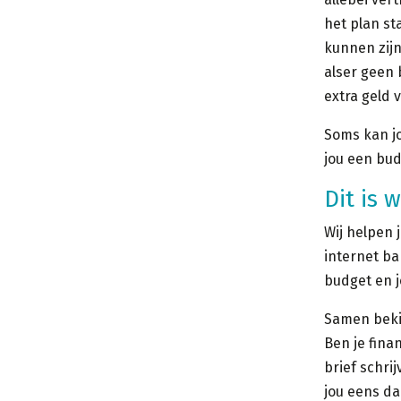
het plan st
kunnen zijn
alser geen 
extra geld 
Soms kan j
jou een bud
Dit is 
Wij helpen 
internet ba
budget en j
Samen bekij
Ben je fina
brief schri
jou eens da