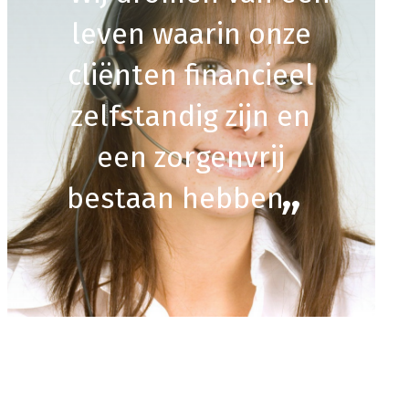
leven waarin onze
cliënten financieel
zelfstandig zijn en
een zorgenvrij
bestaan hebben