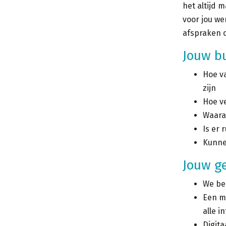
het altijd 
voor jou we
afspraken o
Jouw b
Hoe va
zijn
Hoe ve
Waaraa
Is er 
Kunne
Jouw g
We bes
Een mo
alle i
Digita