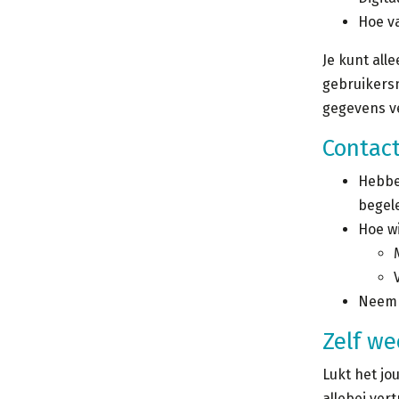
Hoe va
Je kunt all
gebruikers
gegevens ve
Contac
Hebben
begel
Hoe wi
Neem 
Zelf we
Lukt het jo
allebei ver